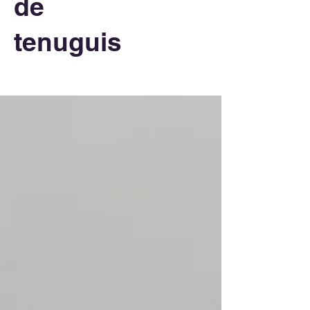
de
tenuguis