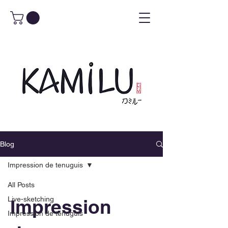
Blog
Impression de tenuguis
All Posts
Live-sketching
Impression
Impression de tenuguis